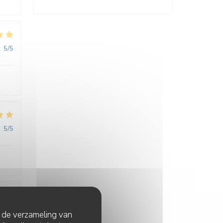
:
5
/5
:
5
/5
:
5
/5
t de verzameling van