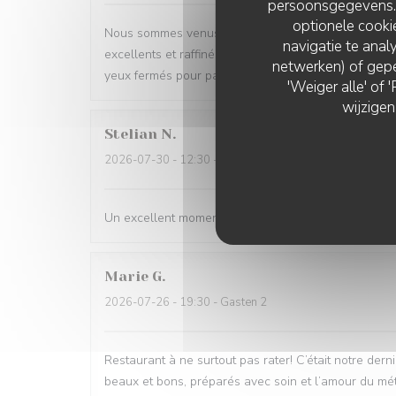
persoonsgegevens. '
optionele cook
Nous sommes venus avec nos enfants pour leur faire
navigatie te analy
excellents et raffinés tout comme la présentation. 
netwerken) of gepe
yeux fermés pour passer un excellent moment autour
'Weiger alle' of
wijzigen
Stelian
N
2026-07-30
- 12:30 - Gasten 2
Un excellent moment passé dans un décor agréable. 
Marie
G
2026-07-26
- 19:30 - Gasten 2
Restaurant à ne surtout pas rater! C’était notre dern
beaux et bons, préparés avec soin et l’amour du méti