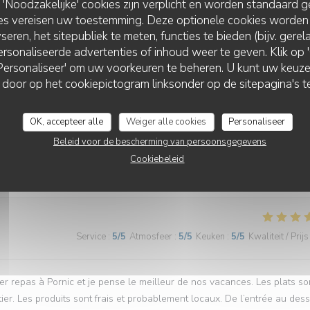
Noodzakelijke' cookies zijn verplicht en worden standaard g
ies vereisen uw toestemming. Deze optionele cookies worden
 découvrir votre restaurant. Comme d'habitude, les mets étaient
seren, het sitepubliek te meten, functies te bieden (bijv. gere
Le personnel est charmant, accueillant, souriant. Nous recommandons le
rsonaliseerde advertenties of inhoud weer te geven. Klik op 'O
 de bons et beaux plats. Nous reviendrons avec grand plaisir.
 'Personaliseer' om uw voorkeuren te beheren. U kunt uw keu
LE LAUMAS
 door op het cookiepictogram linksonder op de sitepagina's te
OK, accepteer alle
Weiger alle cookies
Personaliseer
Service
:
5
/5
Atmosfeer
:
5
/5
Keuken
:
5
/5
Kwaliteit / Prijs
Beleid voor de bescherming van persoonsgegevens
Cookiebeleid
Un repas de qualité préparé avec soin. Très bon accueil.
Service
:
5
/5
Atmosfeer
:
5
/5
Keuken
:
5
/5
Kwaliteit / Prijs
ier repas à Pornic et je pense le meilleur de nos vacances. Les plats so
er. Les produits sont frais et probablement locaux. De l’entrée au dess