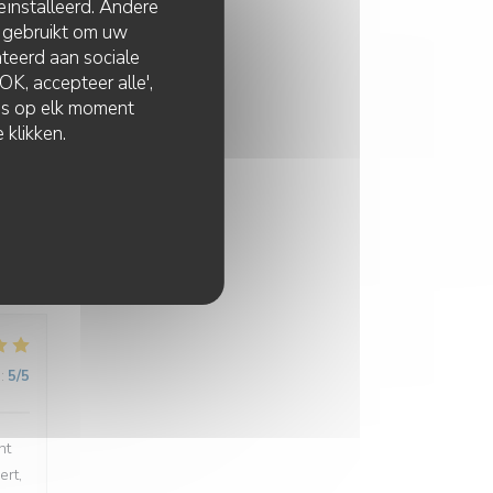
eïnstalleerd. Andere
 gebruikt om uw
lateerd aan sociale
s
K, accepteer alle',
zes op elk moment
 klikken.
:
5
/5
:
5
/5
nt
ert,