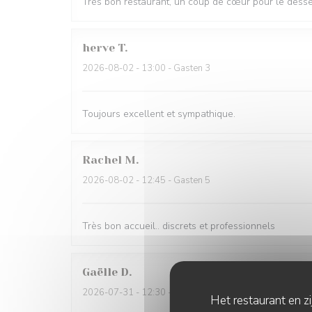
Très bon restaurant, un coup de cœur pour le dessert
herve
T
2026-08-02
- 13:00 - Gasten 3
Toujours excellent et sympathique.
Rachel
M
2026-08-02
- 12:45 - Gasten 5
Très bon accueil.. discrets et professionnels
Gaëlle
D
2026-07-31
- 12:30 - Gasten 4
Het restaurant en z