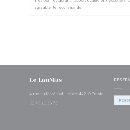
Très bon restaurant, rapport qualité prix excellent,
agréable. Je recommande .
Le LauMas
RESER
((opent in een
4 rue du Maréchal Leclerc 44210 Pornic
RESE
02 40 21 36 73