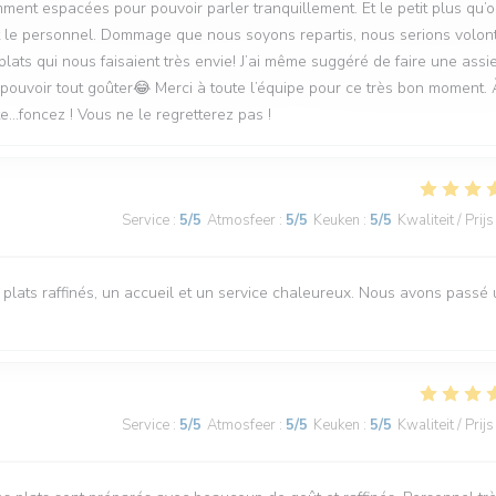
ent espacées pour pouvoir parler tranquillement. Et le petit plus qu’
out le personnel. Dommage que nous soyons repartis, nous serions volont
lats qui nous faisaient très envie! J’ai même suggéré de faire une assie
pouvoir tout goûter😂 Merci à toute l’équipe pour ce très bon moment. 
…foncez ! Vous ne le regretterez pas !
Service
:
5
/5
Atmosfeer
:
5
/5
Keuken
:
5
/5
Kwaliteit / Prijs
plats raffinés, un accueil et un service chaleureux. Nous avons passé
Service
:
5
/5
Atmosfeer
:
5
/5
Keuken
:
5
/5
Kwaliteit / Prijs