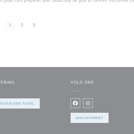
 les plats sont préparés avec beaucoup de goût et raffinés .Personnel tr
1
2
3
VERING
VOLG ONS
 nieuw venster))
RVEER EEN TAFEL
Facebook ((opent in een nie
Instagram ((opent in e
NIEUWSBRIEF