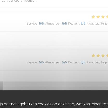
 à l abricot, un délice.
Service
:
5
/5
Atmosfeer
:
5
/5
Keuken
:
5
/5
Kwaliteit / Prijs
Service
:
5
/5
Atmosfeer
:
5
/5
Keuken
:
5
/5
Kwaliteit / Prijs
Service
:
5
/5
Atmosfeer
:
5
/5
Keuken
:
5
/5
Kwaliteit / Prijs
ijn partners gebruiken cookies op deze site, wat kan leiden to