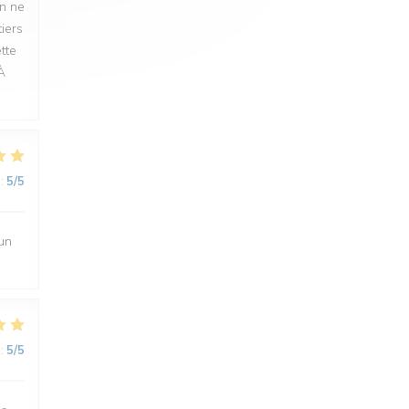
on ne
iers
tte
À
:
5
/5
 un
:
5
/5