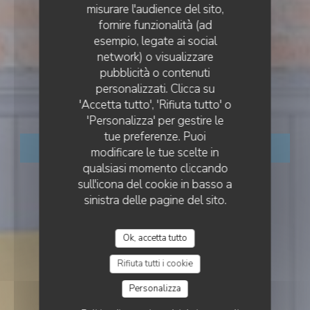
misurare l'audience del sito,
fornire funzionalità (ad
esempio, legate ai social
RESTAURANT TRADITIONNEL
network) o visualizzare
•
PORNIC
LE LAUMAS
pubblicità o contenuti
personalizzati. Clicca su
Le LauMas
'Accetta tutto', 'Rifiuta tutto' o
'Personalizza' per gestire le
tue preferenze. Puoi
PRENOTA
modificare le tue scelte in
qualsiasi momento cliccando
sull'icona del cookie in basso a
sinistra delle pagine del sito.
Ok, accetta tutto
Rifiuta tutti i cookie
Personalizza