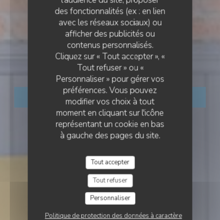
l'audience du site, proposer
des fonctionnalités (ex : en lien
avec les réseaux sociaux) ou
RESTAURANT TRADITIONNEL
afficher des publicités ou
•
PORNIC
LE LAUMAS
contenus personnalisés.
Cliquez sur « Tout accepter », «
Le LauMas
Tout refuser » ou «
Personnaliser » pour gérer vos
préférences. Vous pouvez
RÉSERVER
modifier vos choix à tout
moment en cliquant sur l'icône
représentant un cookie en bas
à gauche des pages du site.
Tout accepter
Tout refuser
Personnaliser
Politique de protection des données à caractère