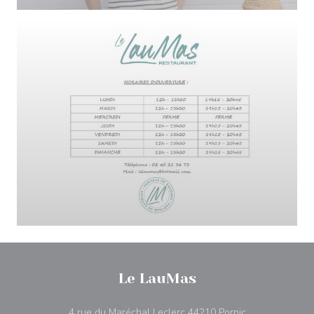
Le LauMas
((ouvre une nou
4 rue du Maréchal Leclerc 44210 Pornic